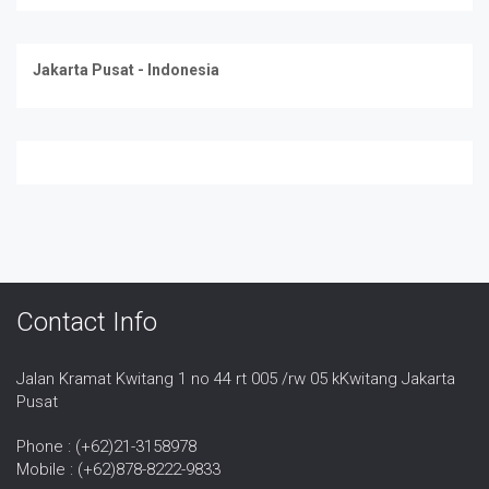
Jakarta Pusat - Indonesia
Contact Info
Jalan Kramat Kwitang 1 no 44 rt 005 /rw 05 kKwitang Jakarta
Pusat
Phone : (+62)21-3158978
Mobile : (+62)878-8222-9833